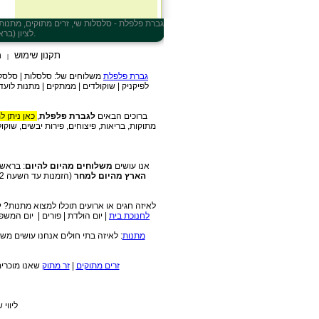
גברת פלפלת - סלסלות שי, זרים מתוקים, מתנות, ח
, ברחובות, בפתח תקווה, בהרצליה ובכל ישראל.
לציון (ברא
תקנון שימוש
מ
|
גברת פלפלת
משלוחים של: סלסלות | סלסלות ש
לפיקניק | שוקולדים | ממתקים | מתנות לועד
ברוכים הבאים
לגברת פלפלת
,
כאן ניתן ל
מתוקות, בריאות, פיצוחים, פירות יבשים, שוקו
אנו עושים
משלוחים מהיום להיום
: בראשון
הארץ מהיום למחר
לאיזה חגים או ארועים תוכלו למצוא מתנות? יום האהבה 2011 | יום האישה | יום נישואין | חבילות שי לראש השנה | מתנות
לחנוכת בית
| יום הולדת | פורים | יום המש
מתנות
: לאיזה בתי חולים אנחנו עושים מש
זרים מתוקים
|
זר מתוק
שאנו מוכרים:
ליווי 