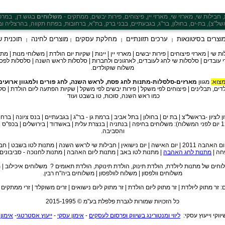
בילות שי, מארזי שי, מארזי יין, פיצוחים, פירות יבשים, ממתקים -
משלוחים
בגוש דן,
במרכ
של"צ), בת-ים, בחולון, ב
ר"ג, בגבעתיים, בבני ברק, בת"א
וצרים בסיטונאות
ערכים תזונתיים
מחלקת עסקים
מוצרים לחינה
תוכנית ש
|
|
|
|
י | מארזי פיצוחים | פירות יבשים | מארזי יין | יינות | שקיות יום הולדת | משלוחי מנות | 
י עובדים | סלסלות שי לחג לעובדים, לארגונים ולחברות | סלסלות לראש השנה | סלסלות לפסח 
משלוח שוקולדים.
מצוא:
מגוון
מארזים-סלסלות-מתנות לחג פסח, לראש השנה, לחג פורים ולמגוון ארועים
לדים, תבלינים | פיצוחים לפי משקל | פירות יבשים לפי משקל | שקיות הפתעה ליום הולדת | סל
כמו ראש השנה, סוכות, טו בשבט ועוד
 לציון -בראשל"צ | בת ים | בחולון | בתל אביב | ברמת גן - בר"ג | בגבעתיים | בנס ציונה | ברחו
(הזמנות עד השעה 12 יום לפני המשלוח): משלוחים בחיפה | בנתניה | בנצרת עלית | באשדוד | בירושלים | ב
והסביבה.
 לטו בשבט | חבילות שי לפסח |
פחה |
מתנות לחג האהבה
| מתנות לטו באב | מתנות ליום האהבה | מתנות לחנוכה - סביבונים,
לוחים של מתנות ליולדת, הולדת תינוק, הולדת תינוקת, הולדת תאומים ? משלוחים איכילוב | 
משלוחים וולפסון | משלוח לוולפסון | משלוחים ביה"ח רבין.
 זר מתוק ליולדת | זר מתוק ליום הולדת | זר מתוק ליום נישואים | זרים משוקלד | זרי ממתקים | 
כל הזכויות שמורות לגברת פלפלת בע"מ © 2015-1995
שיווקי וייעוץ עסקי:
ליווי ומנטורינג בשיווק ופרסום לעסקים
-
אימון עסקי
-
ייעוץ אסטרטגי
-
אימון 