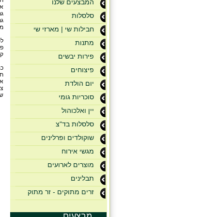
תאני
המבצעים שלנו
אגו
גרע
סלסלות
גרע
משמ
חבילות שי | מארזי שי
מתנות
פי
קר
פירות יבשים
כמ
פיצוחים
תמר 
אגו
יום הולדת
צימ
שקד
סוכריות גומי
יין ואלכוהול
סלסלות בד"צ
שוקולדים ופרלינים
מגשי אירוח
מוצרים לארועים
תבלינים
זרים מתוקים - זר מתוק
מבצעים