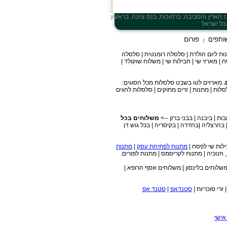
ז
הארץ והסביבה: ברחובות, בנס ציונה, בראשון
ותפים
פורום
|
מתנות ליום הולדת | סלסלה רומנטית | סלסלה
| מארזי שי | חבילות שי | משלוח שוקולד |
.
מארזים לטו בשבט סלסלות מכל הסוגים:
סלות | מתנות | זרים מתוקים | סלסלות לחגים
בות | ביבנה | בבני ברק -->
משלוחים בכל
כפ"ס | בהרצליה |בחדרה | בקיסריה | בכל גוש דן
מתנות לפתיחת עסק
|
מתנות
 חנוכיה | מתנות לקריסמס | מתנות לפורים.
משלוחים בלינסון | משלוחים אסף הרופא |
זרי סוכריות |
סטנדאפ
|
סטנד אפ
אישי