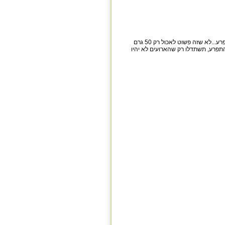
לכן, מי שרוצה לשמור על משקל מאוזן, רצוי שלא יחרוג מאזור ה -50 גרם בערב שהוא חוגג ומתפרע...לא שזה פשוט לאכול רק 50 גרם
תפרע, תשתדלו רק שהארועים לא יהיו